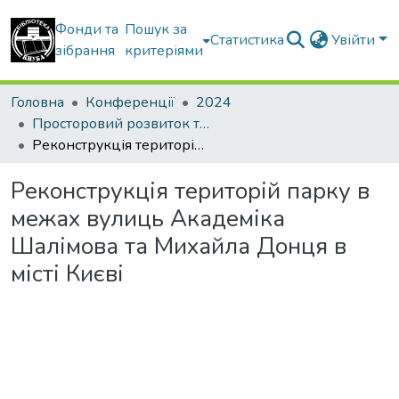
Фонди та
Пошук за
Статистика
Увійти
зібрання
критеріями
Головна
Конференції
2024
Просторовий розвиток територій: Традиції та інновації
Реконструкція територій парку в межах вулиць Академіка Шалімова та Михайла Донця в місті Києві
Реконструкція територій парку в
межах вулиць Академіка
Шалімова та Михайла Донця в
місті Києві