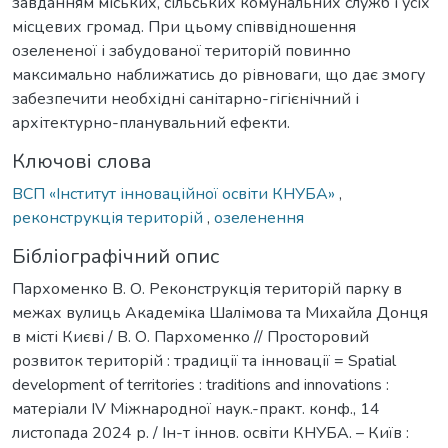
завданням міських, сільських комунальних служб і усіх
місцевих громад. При цьому співвідношення
озелененої і забудованої територій повинно
максимально наближатись до рівноваги, що дає змогу
забезпечити необхідні санітарно-гігієнічний і
архітектурно-планувальний ефекти.
Ключові слова
ВСП «Інститут інноваційної освіти КНУБА»
,
реконструкція територій
,
озеленення
Бібліографічний опис
Пархоменко В. О. Реконструкція територій парку в
межах вулиць Академіка Шалімова та Михайла Донця
в місті Києві / В. О. Пархоменко // Просторовий
розвиток територій : традиції та інновації = Spatial
development of territories : traditions and innovations :
матеріали IV Міжнародної наук.-практ. конф., 14
листопада 2024 р. / Ін-т іннов. освіти КНУБА. – Київ :