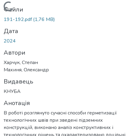
Вантажиться...
Файли
191-192.pdf
(1,76 MB)
Дата
2024
Автори
Харчук, Степан
Махиня, Олександр
Видавець
КНУБА
Анотація
В роботі розглянуто сучасні способи герметизації
технологічних швів при зведені підземних
конструкцій, виконано аналіз конструктивних і
технологічних рішень та охарактеризовано доцільні