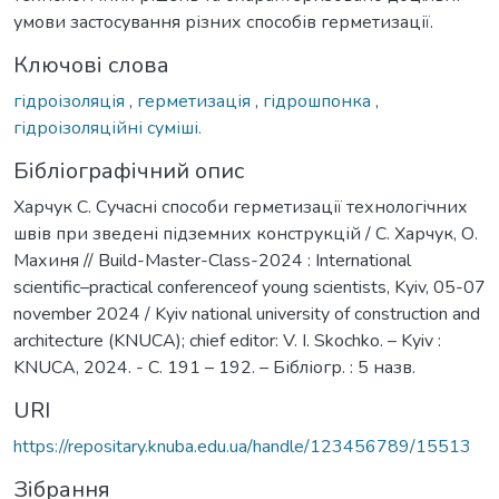
умови застосування різних способів герметизації.
Ключові слова
гідроізоляція
,
герметизація
,
гідрошпонка
,
гідроізоляційні суміші.
Бібліографічний опис
Харчук С. Сучасні способи герметизації технологічних
швів при зведені підземних конструкцій / С. Харчук, О.
Махиня // Build-Master-Class-2024 : International
scientific–practical conferenceof young scientists, Kyiv, 05-07
november 2024 / Kyiv national university of construction and
architecture (KNUCA); chief editor: V. I. Skochko. – Kyiv :
KNUCA, 2024. - С. 191 – 192. – Бібліогр. : 5 назв.
URI
https://repositary.knuba.edu.ua/handle/123456789/15513
Зібрання