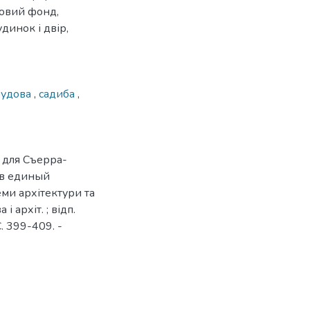
ловий фонд,
динок і двір,
будова
,
садиба
,
 для Съерра-
 в единый
леми архітектури та
і архіт. ; відп.
С. 399-409. -