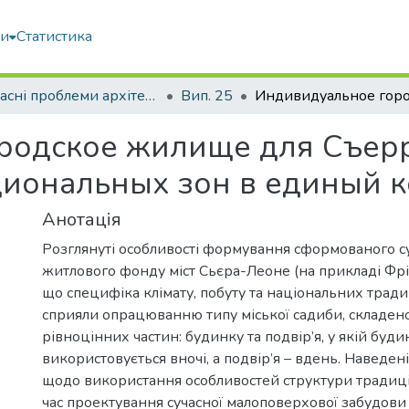
ми
Статистика
Сучасні проблеми архітектури та містобудування
Вип. 25
родское жилище для Съерр
иональных зон в единый 
Анотація
Розглянуті особливості формування сформованого с
житлового фонду міст Сьєра-Леоне (на прикладі Фрі
що специфіка клімату, побуту та національних трад
сприяли опрацюванню типу міської садиби, складено
рівноцінних частин: будинку та подвір’я, у якій буди
використовується вночі, а подвір’я – вдень. Наведен
щодо використання особливостей структури традиці
час проектування сучасної малоповерхової забудов