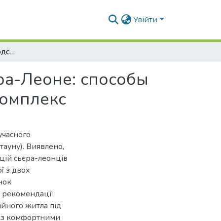
Увійти
Индивидуальное городское жилище для Съерра-Леоне: способы объединения функциональных зон в единый комплекс
а-Леоне: способы
комплекс
учасного
тауну). Виявлено,
ицій сьєра-леонців
ї з двох
нок
і рекомендації
йного житла під
и з комфортними