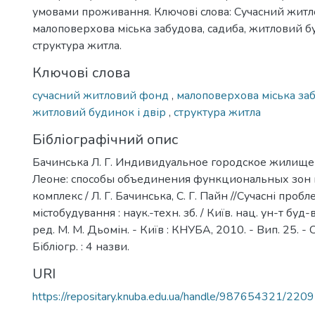
умовами проживання. Ключові слова: Сучасний жит
малоповерхова міська забудова, садиба, житловий бу
структура житла.
Ключові слова
сучасний житловий фонд
,
малоповерхова міська за
житловий будинок і двір
,
структура житла
Бібліографічний опис
Бачинська Л. Г. Индивидуальное городское жилище
Леоне: способы объединения функциональных зон
комплекс / Л. Г. Бачинська, С. Г. Пайн //Сучасні проб
містобудування : наук.-техн. зб. / Київ. нац. ун-т буд-ва 
ред. М. М. Дьомін. - Київ : КНУБА, 2010. - Вип. 25. - 
Бібліогр. : 4 назви.
URI
https://repositary.knuba.edu.ua/handle/987654321/2209