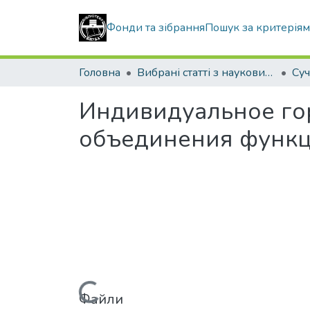
Фонди та зібрання
Пошук за критерія
Головна
Вибрані статті з наукових збірників КНУБА
Индивидуальное го
объединения функц
Файли