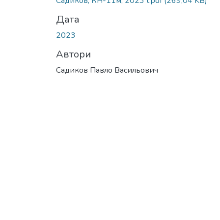
Садиков, КН-11м, 2023 t.pdf
(269,04 KB)
Дата
2023
Автори
Садиков Павло Васильович