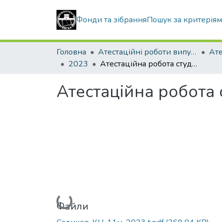
Фонди та зібрання
Пошук за критерія
Головна
Атестаційні роботи випускників
2023
Атестаційна робота студента Садикова Павла Васильовича
Атестаційна робота
Вантажиться...
Файли