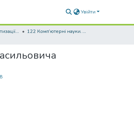
Увійти
Факультет автоматизації і інформаційних технологій
122 Комп’ютерні науки. Комп’ютерні науки
Васильовича
58