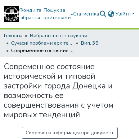
Фонди та
Пошук за
Статистика
Увійти
зібрання
критеріями
Головна
Вибрані статті з наукових збірників КНУБА
Сучасні проблеми архітектури та містобудування
Вип. 35
Современное состояние исторической и типовой застройки города Донецка и возможность ее совершенствования с учетом мировых тенденций
Современное состояние
исторической и типовой
застройки города Донецка и
возможность ее
совершенствования с учетом
мировых тенденций
Скорочена інформація про документ