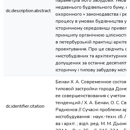
параметрів його забудови. Умови
недавнього будівельного буму, не
dc.description.abstract
охоронного » законодавства і ре
процесу в умовах будівництва у 
історичному середовищі привели
принципу органічною цілісності «
в петербурзькій практиці архіте
проектування. Про це свідчить сп
«містобудівних та архітектурних 
допущених за останнє десятиліття
історичну і типову забудову міст
Бенаи Х. А. Современное состоян
типовой застройки города Доне
ее совершенствования с учетом 
тенденций / Х. А. Бенаи, О. С. Свет
dc.identifier.citation
Радионов // Сучасні проблеми арх
містобудування : наук.-техн. сб. / 
ва і архіт. ; відп. ред. М. М. Дьомі