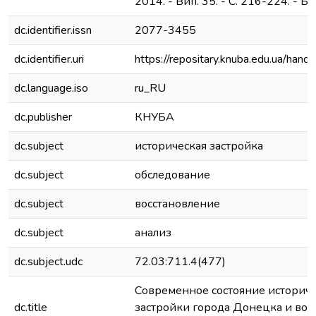
2014. - Вип. 35. - С. 216-224. - Біб
dc.identifier.issn
2077-3455
dc.identifier.uri
https://repositary.knuba.edu.ua/h
dc.language.iso
ru_RU
dc.publisher
КНУБА
dc.subject
историческая застройка
dc.subject
обследование
dc.subject
восстановление
dc.subject
анализ
dc.subject.udc
72.03:711.4(477)
Современное состояние историче
dc.title
застройки города Донецка и воз