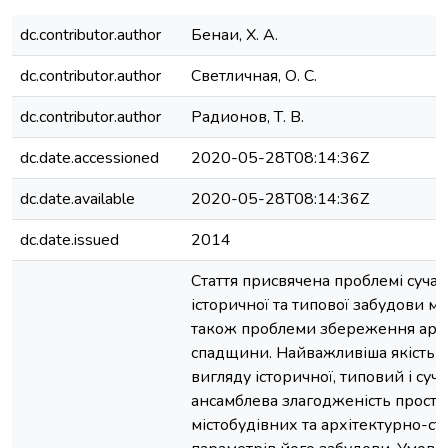
dc.contributor.author
Бенаи, Х. А.
dc.contributor.author
Светличная, О. С.
dc.contributor.author
Радионов, Т. В.
dc.date.accessioned
2020-05-28T08:14:36Z
dc.date.available
2020-05-28T08:14:36Z
dc.date.issued
2014
Стаття присвячена проблемі сучас
історичної та типової забудови мі
також проблеми збереження архі
спадщини. Найважливіша якість 
вигляду історичної, типовий і суч
ансамблева злагодженість просто
містобудівних та архітектурно-ст