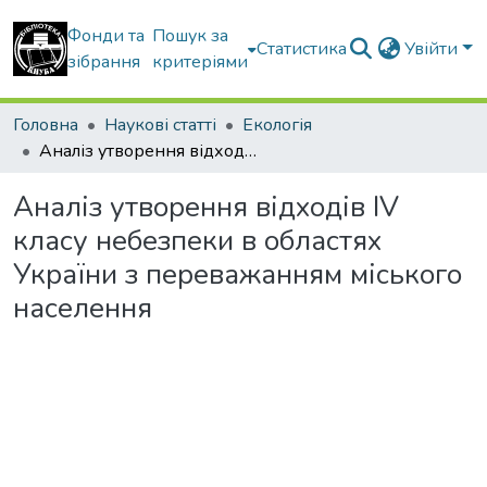
Фонди та
Пошук за
Статистика
Увійти
зібрання
критеріями
Головна
Наукові статті
Екологія
Аналіз утворення відходів ІV класу небезпеки в областях України з переважанням міського населення
Аналіз утворення відходів ІV
класу небезпеки в областях
України з переважанням міського
населення