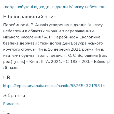
тверді побутові відходи
,
відходи ІV класу небезпеки
Бібліографічний опис
Перебинос А. Р. Аналіз утворення відходів ІV класу
небезпеки в областях України з переважанням
міського населення / А. Р. Перебинос // Екологічна
безпека держави : тези доповідей Всеукраїнського
круглого столу, м. Київ, 16 вересня 2021 року / Київ.
нац. ун-т буд-ва і архіт. ; редкол. : О. С. Волошкіна (гол.
ред.) [та ін.] – Київ : ІТТА, 2021. – С. 199 - 203. - Бібліогр.
: 6 назв.
URI
https://repositary.knuba.edu.ua/handle/987654321/9314
Зібрання
Екологія