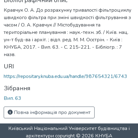
Бібліографічний опис
Кравчук О. А. До розрахунку тривалості фільтроциклу
швидкого фільтра при зміні швидкості фільтрування з
часом / О. А. Кравчук // Містобудування та
територіальне планування : наук.-техн. зб. / Київ. нац.
ун-т буд-ва і архіт. ; відп. ред. М. М. Осєтрін. - Київ :
КНУБА, 2017. - Вип. 63. - С. 215-221. - Бібліогр. : 7
назв.
URI
https://repositary.knuba.edu.ua/handle/987654321/6743
Зібрання
Вип. 63
Повна інформація про документ
Київський Національний Університет будівництва і
архітектури
copyright © 2026
КНУБА