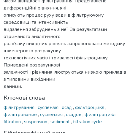
часом швидкості фільтрування. Представлено
диференційні рівняння, які
описують процес руху води в фільтруючому
середовищі та інтенсивність
видалення забруднень з неї. За результатами
отриманого аналітичного
розв’язку вихідних рівнянь запропоновано методику
інженерного розрахунку
технологічних часів і тривалості фільтроциклу.
Приведені розрахункові
залежності і рівняння ілюструються низкою прикладів
з типовими вихідними
даними.
Ключові слова
фільтрування
,
суспензія
,
осад
,
фільтроцикл
,
фильтрование
,
суспензия
,
осадок
,
фильтроцикл
,
filtration
,
suspension
,
sediment
,
filtration cycle