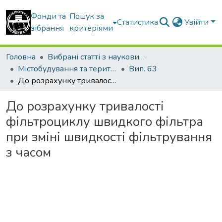
Фонди та
Пошук за
Статистика
Увійти
зібрання
критеріями
Головна
Вибрані статті з наукових збірників КНУБА
Містобудування та територіальне планування
Вип. 63
До розрахунку тривалості фільтроциклу швидкого фільтра при зміні швидкості фільтрування з часом
До розрахунку тривалості
фільтроциклу швидкого фільтра
при зміні швидкості фільтрування
з часом