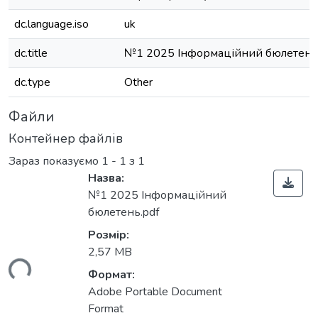
dc.language.iso
uk
dc.title
№1 2025 Інформаційний бюлетень
dc.type
Other
Файли
Контейнер файлів
Зараз показуємо
1 - 1 з 1
Назва:
№1 2025 Інформаційний
бюлетень.pdf
Розмір:
2,57 MB
житься...
Формат:
Adobe Portable Document
Format