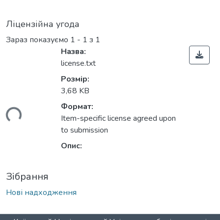
Ліцензійна угода
Зараз показуємо
1 - 1 з 1
Назва:
license.txt
Розмір:
3,68 KB
Формат:
житься...
Item-specific license agreed upon
to submission
Опис:
Зібрання
Нові надходження