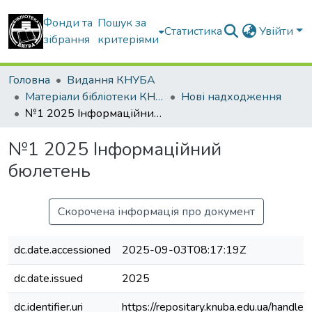
Фонди та
Пошук за
Статистика
Увійти
зібрання
критеріями
Головна
Видання КНУБА
Матеріали бібліотеки КНУБА
Нові надходження
№1 2025 Інформаційний бюлетень
№1 2025 Інформаційний
бюлетень
Скорочена інформація про документ
dc.date.accessioned
2025-09-03T08:17:19Z
dc.date.issued
2025
dc.identifier.uri
https://repositary.knuba.edu.ua/han