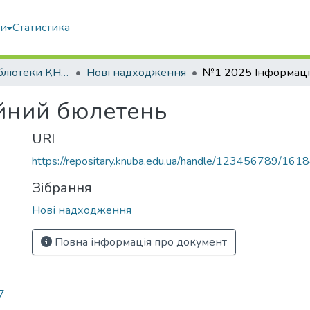
ми
Статистика
Матеріали бібліотеки КНУБА
Нові надходження
йний бюлетень
URI
https://repositary.knuba.edu.ua/handle/123456789/161
Зібрання
Нові надходження
Повна інформація про документ
7