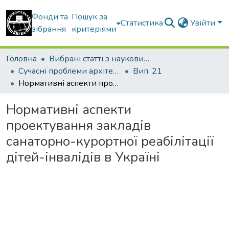
Фонди та
Пошук за
Статистика
Увійти
зібрання
критеріями
Головна
Вибрані статті з наукових збірників КНУБА
Сучасні проблеми архітектури та містобудування
Вип. 21
Нормативні аспекти проектування закладів санаторно-курортної реабілітації дітей-інвалідів в Україні
Нормативні аспекти
проектування закладів
санаторно-курортної реабілітації
дітей-інвалідів в Україні