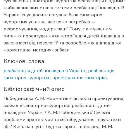
суспільства. Санаторно-курортна реабілітація є одним з
найважливіших етапів системи реабілітації інвалідів. В
Україні існує досить потужна база санаторно-
курортних установ, але вони потребують
реформування, модернізації. Тому, є актуальним
питання проектування санаторіїв для дітей-інвалідів в
залежності від нозологій та розроблення відповідної
нормативно-методичної бази.
Ключові слова
реабілітація дітей-інвалідів в Україні
,
реабілітація
санаторно-курортна
,
проектування санаторіїв
Бібліографічний опис
Побединська А. М. Нормативні аспекти проектування
закладів санаторно-курортної реабілітації дітей-
інвалідів в Україні / А. М. Побединська // Сучасні
проблеми архітектури та містобудування : наук.-техн.
зб. / Київ. нац. ун-т буд-ва і архіт. ; відп. ред. М. М.