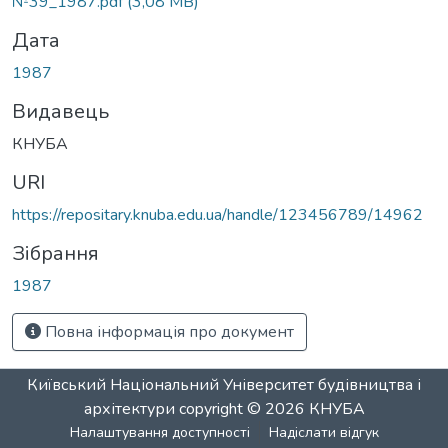
№39_1987.pdf
(3,08 MB)
Дата
1987
Видавець
КНУБА
URI
https://repositary.knuba.edu.ua/handle/123456789/14962
Зібрання
1987
Повна інформація про документ
Київський Національний Університет будівництва і
архітектури
copyright © 2026
КНУБА
Налаштування доступності
Надіслати відгук