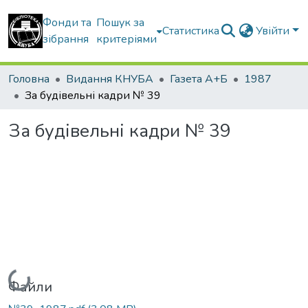
Фонди та
Пошук за
Статистика
Увійти
зібрання
критеріями
Головна
Видання КНУБА
Газета А+Б
1987
За будівельні кадри № 39
За будівельні кадри № 39
Вантажиться...
Файли