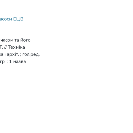
асоси ЕЦВ
 часом та його
 // Техніка
і архіт. ; гол.ред.
гр. : 1 назва