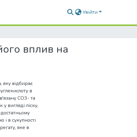
Увійти
його вплив на
, яку відбирає
углекислоту в
в'язану СО3- та
 у вигляді піску,
едостатньому
 і в сукупності
егату, яке в