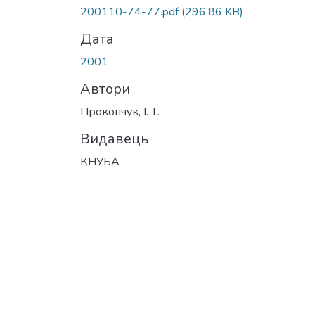
Вантажиться...
200110-74-77.pdf
(296,86 KB)
Дата
2001
Автори
Прокопчук, І. Т.
Видавець
КНУБА