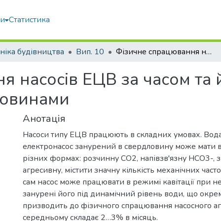
ми
Статистика
ніка будівництва
Вип. 10
Фізичне спрацювання насосів ЕЦВ за часом та його вплив на подачу води свердловинами
я насосів ЕЦВ за часом та 
ловинами
Анотація
Насоси типу ЕЦВ працюють в складних умовах. Вода
електронасос занурений в свердловину може мати в
різних формах: розчинну СО2, напівзв'язну НСО3-, з
агресивну, містити значну кількість механічних часток
сам насос може працювати в режимі кавітації при н
занурені його під динамічний рівень води, що окремо
призводить до фізичного спрацювання насосного агр
середньому складає 2…3% в місяць.