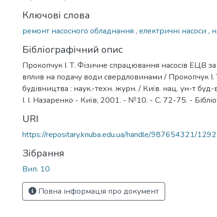
Ключові слова
ремонт насосного обладнання
,
електричні насоси
,
н
Бібліографічний опис
Прокопчук І. Т. Фізичне спрацювання насосів ЕЦВ за
вплив на подачу води свердловинами / Прокопчук І. Т.
будівництва : наук.-техн. журн. / Київ. нац. ун-т буд-ва 
І. І. Назаренко - Київ, 2001. - №10. - С. 72-75. - Бібліо
URI
https://repositary.knuba.edu.ua/handle/987654321/1292
Зібрання
Вип. 10
Повна інформація про документ