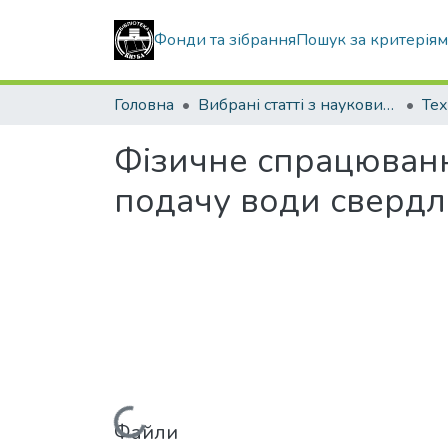
Фонди та зібрання
Пошук за критерія
Головна
Вибрані статті з наукових збірників КНУБА
Тех
Фізичне спрацюванн
подачу води сверд
Файли