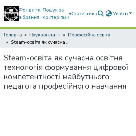
Фонди та
Пошук за
Статистика
Увійти
зібрання
критеріями
Головна
Наукові статті
Професійна освіта
Steam-освіта як сучасна освітня технологія формування цифрової компетентності майбутнього педагога професійного навчання
Steam-освіта як сучасна освітня
технологія формування цифрової
компетентності майбутнього
педагога професійного навчання