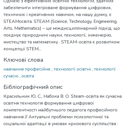
Однією з ефективних освітніх технологій, здатних
забезпечити інтегроване формування цифрових,
технічних і креативних навичок, на нашу думку, є
STEAMосвіта. STEAM (Science, Technology, Engineering,
Arts, Mathematics) – це міждисциплінарний підхід, що
поєднує природничі науки, технології, інженерію,
мистецтво та математику . STEAM-освіта є розвитком
концепції STEM...
Ключові слова
навчання професійне
,
технології осівтні
,
технології
сучасні
,
освіта
Бібліографічний опис
Красильник Ю. С., Набока В. О. Steam-освіта як сучасна
освітня технологія формування цифрової
компетентності майбутнього педагога професійного
навчання // Актуальні проблеми психологічної та
соціальної адаптації в умовах кризового суспільства :