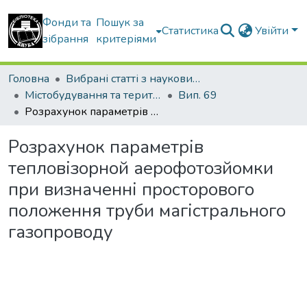
Фонди та
Пошук за
Статистика
Увійти
зібрання
критеріями
Головна
Вибрані статті з наукових збірників КНУБА
Містобудування та територіальне планування
Вип. 69
Розрахунок параметрів тепловізорной аерофотозйомки при визначенні просторового положення труби магістрального газопроводу
Розрахунок параметрів
тепловізорной аерофотозйомки
при визначенні просторового
положення труби магістрального
газопроводу