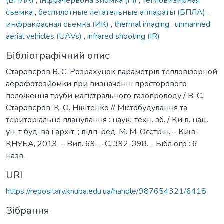
(БПЛА)
,
інфрачервона зйомка (ІЧ)
,
тепловизирная
съемка
,
беспилотные летательные аппараты (БПЛА)
,
инфракрасная съемка (ИК)
,
thermal imaging
,
unmanned
aerial vehicles (UAVs)
,
infrared shooting (IR)
Бібліографічний опис
Старовєров В. С. Розрахунок параметрів тепловізорной
аерофотозйомки при визначенні просторового
положення труби магістрального газопроводу / В. С.
Старовєров, К. О. Нікітенко // Містобудування та
територіальне планування : наук.-техн. зб. / Київ. нац.
ун-т буд-ва і архіт. ; відп. ред. М. М. Осєтрін. – Київ :
КНУБА, 2019. – Вип. 69. – С. 392-398. - Бібліогр : 6
назв.
URI
https://repositary.knuba.edu.ua/handle/987654321/6418
Зібрання