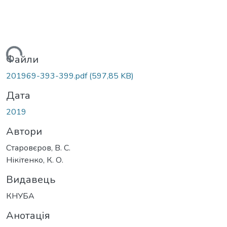
ажиться...
Файли
201969-393-399.pdf
(597,85 KB)
Дата
2019
Автори
Старовєров, В. С.
Нікітенко, К. О.
Видавець
КНУБА
Анотація