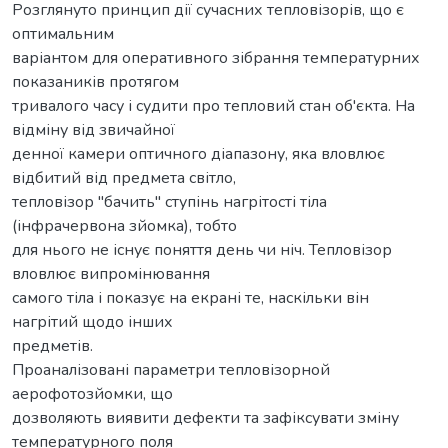
Розглянуто принцип дії сучасних тепловізорів, що є
оптимальним
варіантом для оперативного зібрання температурних
показаників протягом
тривалого часу і судити про тепловий стан об'єкта. На
відміну від звичайної
денної камери оптичного діапазону, яка вловлює
відбитий від предмета світло,
тепловізор "бачить" ступінь нагрітості тіла
(інфрачервона зйомка), тобто
для нього не існує поняття день чи ніч. Тепловізор
вловлює випромінювання
самого тіла і показує на екрані те, наскільки він
нагрітий щодо інших
предметів.
Проаналізовані параметри тепловізорной
аерофотозйомки, що
дозволяють виявити дефекти та зафіксувати зміну
температурного поля