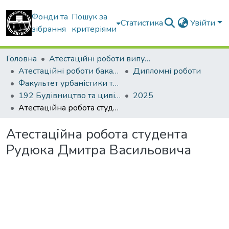
Фонди та
Пошук за
Статистика
Увійти
зібрання
критеріями
Головна
Атестаційні роботи випускників
Атестаційні роботи бакалаврів
Дипломні роботи
Факультет урбаністики та просторового планування
192 Будівництво та цивільна інженерія. Міське будівництво та господарство
2025
Атестаційна робота студента Рудюка Дмитра Васильовича
Атестаційна робота студента
Рудюка Дмитра Васильовича