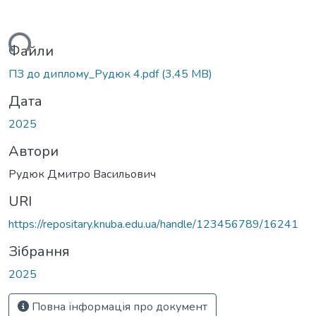
житься...
Файли
ПЗ до диплому_Рудюк 4.pdf
(3,45 MB)
Дата
2025
Автори
Рудюк Дмитро Васильович
URI
https://repositary.knuba.edu.ua/handle/123456789/16241
Зібрання
2025
Повна інформація про документ