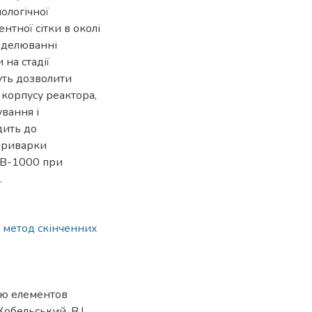
ологічної
нтної сітки в околі
оделюванні
на стадії
уть дозволити
 корпусу реактора,
вання і
дить до
приварки
ГВ-1000 при
.
,
метод скінченних
ню елементов
Кобельський, В.І.