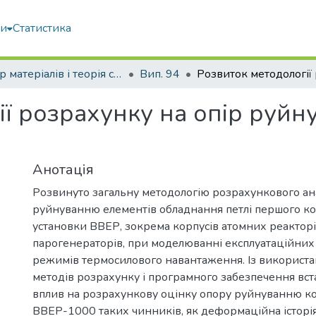
ми
Статистика
Опір матеріалів і теорія споруд
Вип. 94
ії розрахунку на опір руй
Анотація
Розвинуто загальну методологію розрахункового ана
руйнуванню елементів обладнання петлі першого ко
установки ВВЕР, зокрема корпусів атомних реакторі
парогенераторів, при моделюванні експлуатаційних 
режимів термосилового навантаження. Із використ
методів розрахунку і програмного забезпечення вст
вплив на розрахункову оцінку опору руйнуванню к
ВВЕР-1000 таких чинників, як деформаційна історі