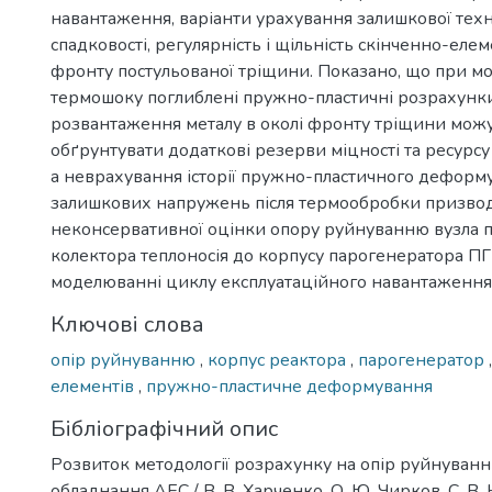
навантаження, варіанти урахування залишкової техн
спадковості, регулярність і щільність скінченно-елеме
фронту постульованої тріщини. Показано, що при м
термошоку поглиблені пружно-пластичні розрахунки 
розвантаження металу в околі фронту тріщини мож
обґрунтувати додаткові резерви міцності та ресурсу
а неврахування історії пружно-пластичного деформу
залишкових напружень після термообробки призво
неконсервативної оцінки опору руйнуванню вузла 
колектора теплоносія до корпусу парогенератора П
моделюванні циклу експлуатаційного навантаження
Ключові слова
опір руйнуванню
,
корпус реактора
,
парогенератор
елементів
,
пружно-пластичне деформування
Бібліографічний опис
Розвиток методології розрахунку на опір руйнуван
обладнання АЕС / В. В. Харченко, О. Ю. Чирков, С. В. 