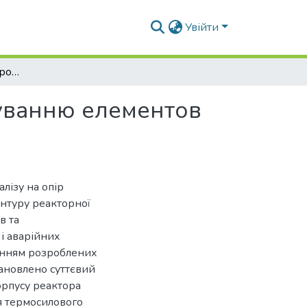
Увійти
Розвиток методології розрахунку на опір руйнуванню елементов обладнання АЕС
нуванню елементов
лізу на опір
нтуру реакторної
в та
і аварійних
анням розроблених
ановлено суттєвий
орпусу реактора
я термосилового