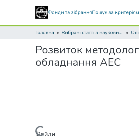
Фонди та зібрання
Пошук за критерія
Головна
Вибрані статті з наукових збірників КНУБА
Розвиток методолог
обладнання АЕС
Файли