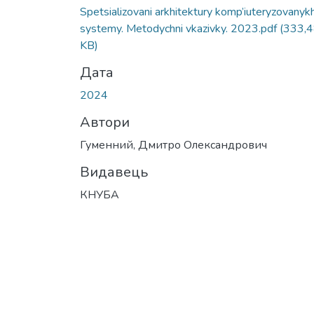
Вантажиться...
Spetsializovani arkhitektury komp’iuteryzovanyk
systemy. Metodychni vkazivky. 2023.pdf
(333,
KB)
Дата
2024
Автори
Гуменний, Дмитро Олександрович
Видавець
КНУБА