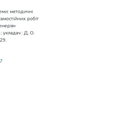
еми: методичні
самостійних робіт
енерія»
; укладач : Д. О.
 29.
17