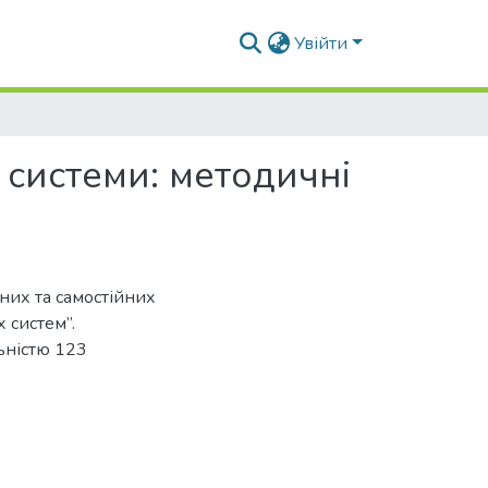
Увійти
 системи: методичні
них та самостійних
 систем”.
льністю 123