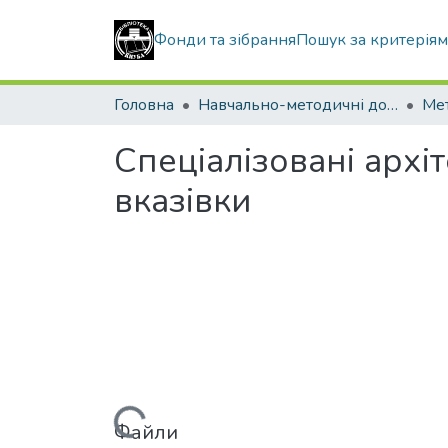
Фонди та зібрання
Пошук за критерія
Головна
Навчально-методичні документи
Спеціалізовані архі
вказівки
Файли