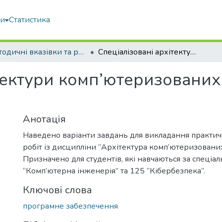
ми
Статистика
Методичні вказівки та рекомендації
Спеціалізовані архітектури комп’ютеризованих системи: методичні вказівки
тектури комп’ютеризованих
Анотація
Наведено варіанти завдань для викладання практич
робіт із дисципліни “Архітектура комп’ютеризованих
Призначено для студентів, які навчаються за спеціа
“Комп’ютерна інженерія” та 125 “Кібербезпека”.
Ключові слова
програмне забезпечення