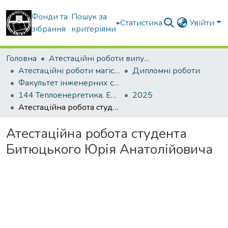
Фонди та
Пошук за
Статистика
Увійти
зібрання
критеріями
Головна
Атестаційні роботи випускників
Атестаційні роботи магістрів
Дипломні роботи
Факультет інженерних систем та екології
144 Теплоенергетика. Енергетичний менеджмент, енергоефективні муніципальні та промислові теплові технології
2025
Атестаційна робота студента Битюцького Юрія Анатолійовича
Атестаційна робота студента
Битюцького Юрія Анатолійовича