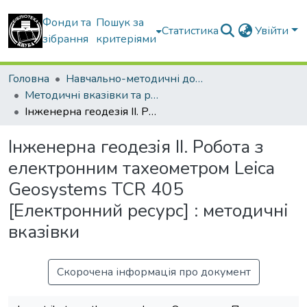
Фонди та
Пошук за
Статистика
Увійти
зібрання
критеріями
Головна
Навчально-методичні документи
Методичні вказівки та рекомендації
Інженерна геодезія ІІ. Робота з електронним тахеометром Leica Geosystems TCR 405 [Електронний ресурс] : методичні вказівки
Інженерна геодезія ІІ. Робота з
електронним тахеометром Leica
Geosystems TCR 405
[Електронний ресурс] : методичні
вказівки
Скорочена інформація про документ