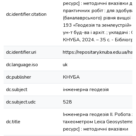
ресурс] : методичні вказівки д
практичних робіт : для здобува
dc.identifier.citation
(бакалаврського) рівня вищої ос
193 «Геодезія та землеустрій» у 2 
ун-т буд-ва і архіт. ; укладачі : О. 
КНУБА, 2024. – 35 с. - Бібліогр. :
dc.identifier.uri
https://repositary.knuba.edu.ua
dc.language.iso
uk
dc.publisher
КНУБА
dc.subject
інженерна геодезія
dc.subject.udc
528
Інженерна геодезія ІІ. Робота 
dc.title
тахеометром Leica Geosystems
ресурс] : методичні вказівки