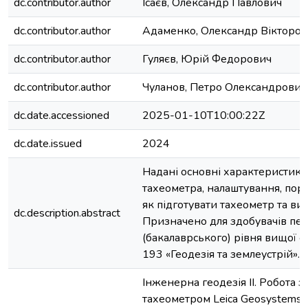
dc.contributor.author
Ісаєв, Олександр Павлович
dc.contributor.author
Адаменко, Олександр Вікторов
dc.contributor.author
Гуляєв, Юрій Федорович
dc.contributor.author
Чуланов, Петро Олександрович
dc.date.accessioned
2025-01-10T10:00:22Z
dc.date.issued
2024
Надані основні характеристик
тахеометра, налаштування, пор
як підготувати тахеометр та ви
dc.description.abstract
Призначено для здобувачів пе
(бакалаврського) рівня вищої ос
193 «Геодезія та землеустрій».
Інженерна геодезія ІІ. Робота 
тахеометром Leica Geosystems