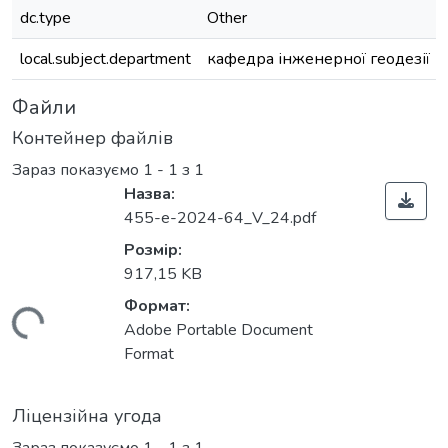
dc.type
Other
local.subject.department
кафедра інженерної геодезії
Файли
Контейнер файлів
Зараз показуємо
1 - 1 з 1
Назва:
455-е-2024-64_V_24.pdf
Розмір:
917,15 KB
Формат:
житься...
Adobe Portable Document
Format
Ліцензійна угода