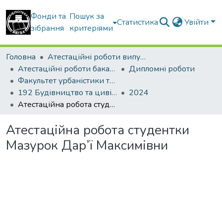
Фонди та
Пошук за
Статистика
Увійти
зібрання
критеріями
Головна
Атестаційні роботи випускників
Атестаційні роботи бакалаврів
Дипломні роботи
Факультет урбаністики та просторового планування
192 Будівництво та цивільна інженерія. Міське будівництво та господарство
2024
Атестаційна робота студентки Мазурок Дар’ї Максимівни
Атестаційна робота студентки
Мазурок Дар’ї Максимівни