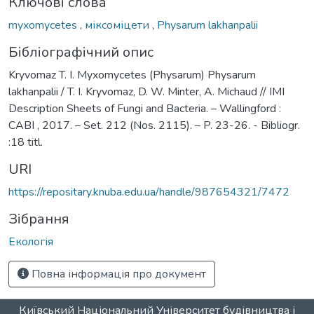
Ключові слова
myxomycetes
,
міксоміцети
,
Physarum lakhanpalii
Бібліографічний опис
Kryvomaz T. I. Myxomycetes (Physarum) Physarum
lakhanpalii / T. I. Kryvomaz, D. W. Minter, A. Michaud // IMI
Description Sheets of Fungi and Bacteria. – Wallingford :
CABI , 2017. – Set. 212 (Nos. 2115). – P. 23-26. - Bibliogr.
:18 titl.
URI
https://repositary.knuba.edu.ua/handle/987654321/7472
Зібрання
Екологія
Повна інформація про документ
Київський Національний Університет будівництва і