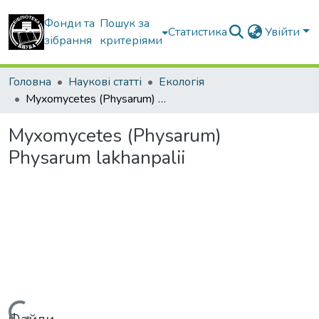
Фонди та
Пошук за
Статистика
Увійти
зібрання
критеріями
Головна
Наукові статті
Екологія
Myxomycetes (Physarum) Physarum lakhanpalii
Myxomycetes (Physarum)
Physarum lakhanpalii