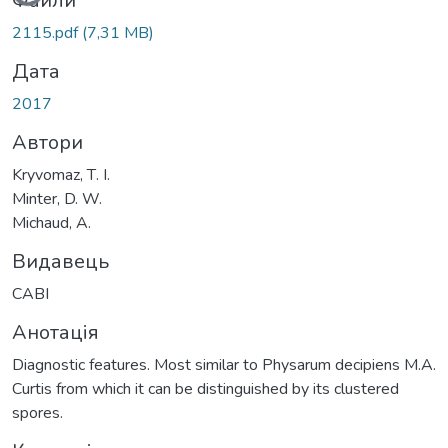
Вантажиться...
Файли
2115.pdf
(7,31 MB)
Дата
2017
Автори
Kryvomaz, Т. І.
Minter, D. W.
Michaud, A.
Видавець
CABI
Анотація
Diagnostic features. Most similar to Physarum decipiens M.A.
Curtis from which it can be distinguished by its clustered
spores.