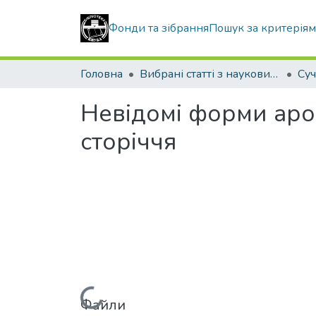
Фонди та зібрання
Пошук за критерія
Головна
Вибрані статті з наукових збірників КНУБА
Невідомі форми арок
сторіччя
Файли