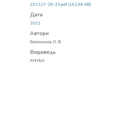
Вантажиться...
201127-28-33.pdf
(162,96 KB)
Дата
2011
Автори
Бачинська, О. В.
Видавець
КНУБА