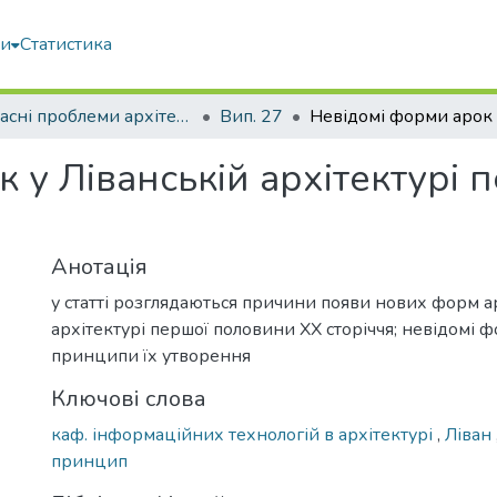
ми
Статистика
Сучасні проблеми архітектури та містобудування
Вип. 27
 у Ліванській архітектурі
Анотація
у статті розглядаються причини появи нових форм ар
архітектурі першої половини ХХ сторіччя; невідомі 
принципи їх утворення
Ключові слова
каф. інформаційних технологій в архітектурі
,
Ліван
принцип