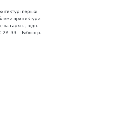
рхітектурі першої
облеми архітектури
ва і архіт. ; відп.
. 28-33. - Бібліогр.