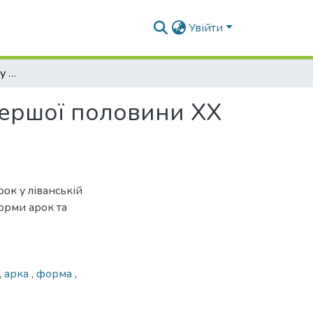
Увійти
Невідомі форми арок у Ліванській архітектурі першої половини ХХ сторіччя
 першої половини ХХ
ок у ліванській
форми арок та
,
арка
,
форма
,