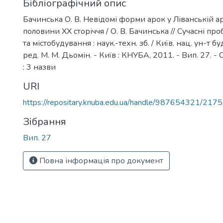
Бібліографічний опис
Бачинська О. В. Невідомі форми арок у Ліванській а
половини ХХ сторіччя / О. В. Бачинська // Сучасні пр
та містобудування : наук.-техн. зб. / Київ. нац. ун-т буд-
ред. М. М. Дьомін. - Київ : КНУБА, 2011. - Вип. 27. - С
: 3 назви
URI
https://repositary.knuba.edu.ua/handle/987654321/2175
Зібрання
Вип. 27
Повна інформація про документ