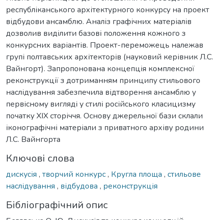
республіканського архітектурного конкурсу на проект
відбудови ансамблю. Аналіз графічних матеріалів
дозволив виділити базові положення кожного з
конкурсних варіантів. Проект-переможець належав
групі полтавських архітекторів (науковий керівник Л.С.
Вайнгорт). Запропонована концепція комплексної
реконструкції з дотриманням принципу стильового
наслідування забезпечила відтворення ансамблю у
первісному вигляді у стилі російського класицизму
початку ХІХ сторіччя. Основу джерельної бази склали
іконографічні матеріали з приватного архіву родини
Л.С. Вайнгорта
Ключові слова
дискусія
,
творчий конкурс
,
Кругла площа
,
стильове
наслідування
,
відбудова
,
реконструкція
Бібліографічний опис