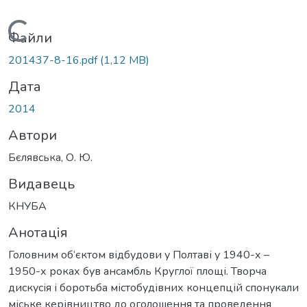
Вантажиться...
Файли
201437-8-16.pdf
(1,12 MB)
Дата
2014
Автори
Бєлявська, О. Ю.
Видавець
КНУБА
Анотація
Головним об‘єктом відбудови у Полтаві у 1940-х –
1950-х роках був ансамбль Круглої площі. Творча
дискусія і боротьба містобудівних концепцій спонукали
міське керівництво до оголошення та проведення