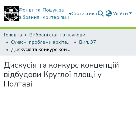
Фонди та
Пошук за
Статистика
Увійти
зібрання
критеріями
Головна
Вибрані статті з наукових збірників КНУБА
Сучасні проблеми архітектури та містобудування
Вип. 37
Дискусія та конкурс концепцій відбудови Круглої площі у Полтаві
Дискусія та конкурс концепцій
відбудови Круглої площі у
Полтаві