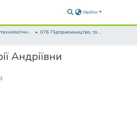
Увійти
Будівельно-технологічний факультет
076 Підприємництво, торгівля та біржова діяльність. Товарознавство і комерційна діяльність
ії Андріївни
63