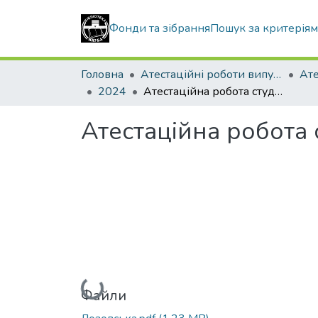
Фонди та зібрання
Пошук за критерія
Головна
Атестаційні роботи випускників
2024
Атестаційна робота студентки Лозовської Валерії Андріївни
Атестаційна робота 
Вантажиться...
Файли