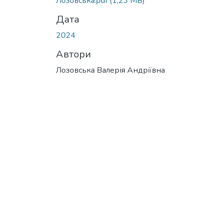
Лозовська.pdf
(1,23 MB)
Дата
2024
Автори
Лозовська Валерія Андріївна