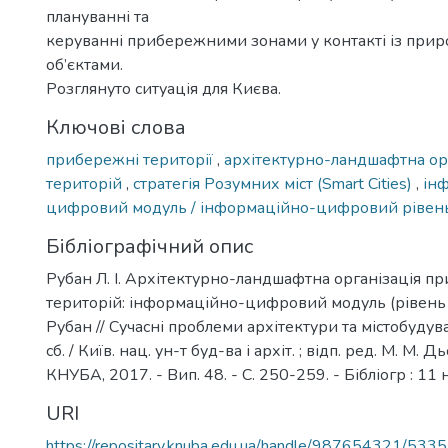
плануванні та
керуванні прибережними зонами у контакті із пр
об’єктами.
Розглянуто ситуація для Києва.
Ключові слова
прибережні території
,
архітектурно-ландшафтна ор
територій
,
стратегія Розумних міст (Smart Cities)
,
ін
цифровий модуль / інформаційно-цифровий рівень
Бібліографічний опис
Рубан Л. І. Архітектурно-ландшафтна організація 
територій: інформаційно-цифровий модуль (рівень та
Рубан // Сучасні проблеми архітектури та містобудува
сб. / Київ. нац. ун-т буд-ва і архіт. ; відп. ред. М. М. Дь
КНУБА, 2017. - Вип. 48. - С. 250-259. - Бібліогр : 11 
URI
https://repositary.knuba.edu.ua/handle/987654321/5335