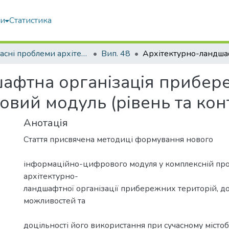
ми
Статистика
Сучасні проблеми архітектури та містобудування
Вип. 48
афтна організація прибере
вий модуль (рівень та кон
Анотація
Стаття присвячена методиці формування нового
інформаційно-цифрового модуля у комплексній про
архітектурно-
ландшафтної організації прибережних територій, 
можливостей та
доцільності його використання при сучасному місто