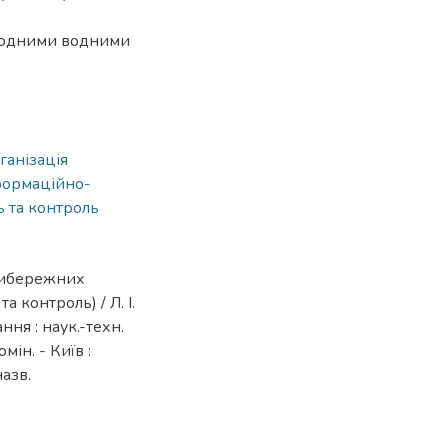
иродними водними
ганізація
формаційно-
 та контроль
прибережних
 контроль) / Л. І.
ння : наук.-техн.
омін. - Київ :
назв.