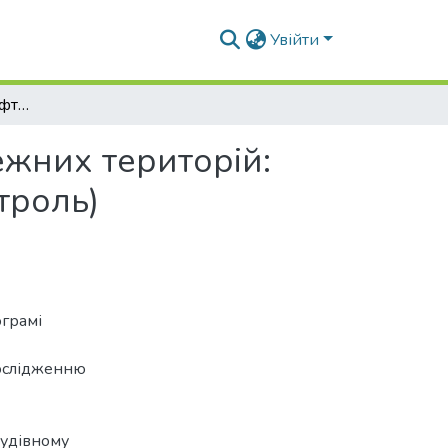
Увійти
Архітектурно-ландшафтна організація прибережних територій: інформаційно-цифровий модуль (рівень та контроль)
жних територій:
троль)
грамі
дослідженню
будівному