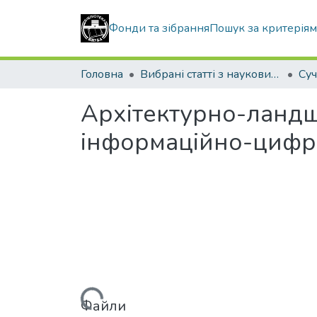
Фонди та зібрання
Пошук за критерія
Головна
Вибрані статті з наукових збірників КНУБА
Архітектурно-ландш
інформаційно-цифро
Вантажиться...
Файли