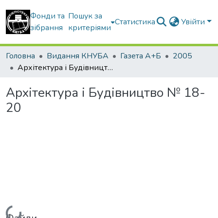
Фонди та
Пошук за
Статистика
Увійти
зібрання
критеріями
Головна
Видання КНУБА
Газета А+Б
2005
Архітектура і Будівництво № 18-20
Архітектура і Будівництво № 18-
20
Вантажиться...