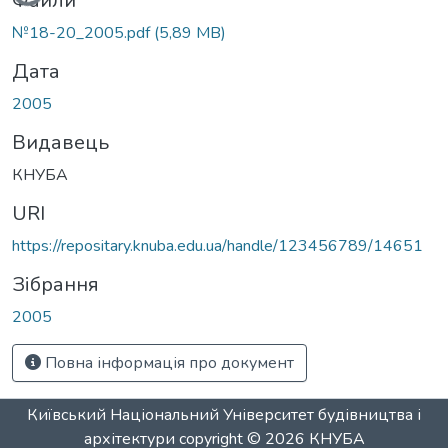
Файли
№18-20_2005.pdf
(5,89 MB)
Дата
2005
Видавець
КНУБА
URI
https://repositary.knuba.edu.ua/handle/123456789/14651
Зібрання
2005
Повна інформація про документ
Київський Національний Університет будівництва і
архітектури
copyright © 2026
КНУБА