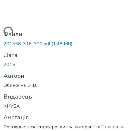
ться...
Файли
201558-316-322.pdf
(1,48 MB)
Дата
2015
Автори
Обиночна, З. В.
Видавець
КНУБА
Анотація
Розглядається історія розвитку іпотерапії та її вплив на