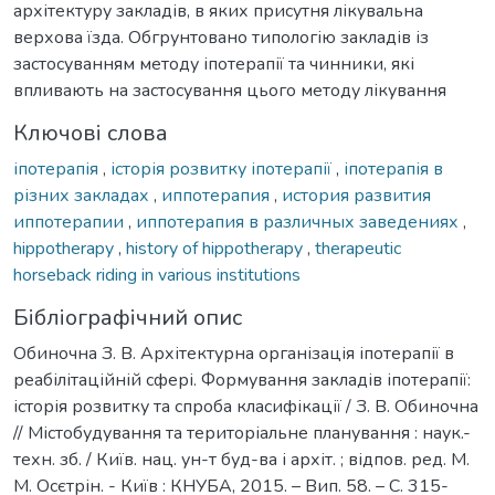
архітектуру закладів, в яких присутня лікувальна
верхова їзда. Обгрунтовано типологію закладів із
застосуванням методу іпотерапії та чинники, які
впливають на застосування цього методу лікування
Ключові слова
іпотерапія
,
історія розвитку іпотерапії
,
іпотерапія в
різних закладах
,
иппотерапия
,
история развития
иппотерапии
,
иппотерапия в различных заведениях
,
hippotherapy
,
history of hippotherapy
,
therapeutic
horseback riding in various institutions
Бібліографічний опис
Обиночна З. В. Архітектурна організація іпотерапії в
реабілітаційній сфері. Формування закладів іпотерапії:
історія розвитку та спроба класифікації / З. В. Обиночна
// Містобудування та територіальне планування : наук.-
техн. зб. / Київ. нац. ун-т буд-ва і архіт. ; відпов. ред. М.
М. Осєтрін. - Київ : КНУБА, 2015. – Вип. 58. – С. 315-