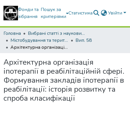
Фонди та
Пошук за
Статистика
Увійти
зібрання
критеріями
Головна
Вибрані статті з наукових збірників КНУБА
Містобудування та територіальне планування
Вип. 58
Архітектурна організація іпотерапії в реабілітаційній сфері. Формування закладів іпотерапії в реабілітації: історія розвитку та спроба класифікації
Архітектурна організація
іпотерапії в реабілітаційній сфері.
Формування закладів іпотерапії в
реабілітації: історія розвитку та
спроба класифікації