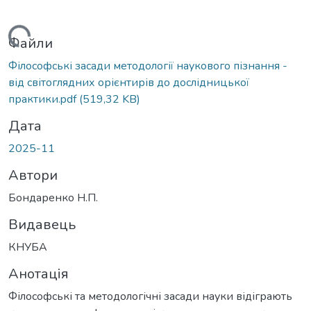
антажиться...
Файли
Філософські засади методології наукового пізнання -
від світоглядних орієнтирів до дослідницької
практики.pdf
(519,32 KB)
Дата
2025-11
Автори
Бондаренко Н.П.
Видавець
КНУБА
Анотація
Філософські та методологічні засади науки відіграють