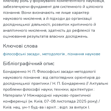
ключову роль у формуванні компетентного науковця,
забезпечуючи фундамент для системного й цілісного
пізнання. Вони визначають не лише характер
наукового мислення, а й підходи до організації
дослідницької діяльності, розвиток критичного й
аналітичного мислення, здатність до рефлексії та
оцінювання результатів власних досліджень.
Ключові слова
філософські засади
,
методологія
,
пізнання наукове
Бібліографічний опис
Бондаренко Н. П. Філософські засади методології
наукового пізнання : від світоглядних орієнтирів до
дослідницької практики / Н. П. Бондаренко // Актуальні
проблеми філософії науки, техніки, архітектури :
Матеріали V Міжнародної науково-практичної
конференції (м. Київ, 07-08 листопада 2025 року) /
Київ. нац. ун-т буд-ва і архіт. ; відп. за випуск І.