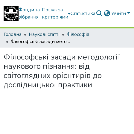
Фонди та
Пошук за
Статистика
Увійти
зібрання
критеріями
Головна
Наукові статті
Філософія
Філософські засади методології наукового пізнання: від світоглядних орієнтирів до дослідницької практики
Філософські засади методології
наукового пізнання: від
світоглядних орієнтирів до
дослідницької практики