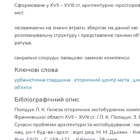
Сформоване у XVII – XVIII ст. архітектурно-простор
міст,
незважаючи на значні втрати, зберігає на даний час 
розпланувальну структуру і представлене такими об’
ратуша,
сакральні споруди, палацово-замкові комплекси.
Ключові слова
урбаністична спадщина
,
історичний центр міста
,
цін
об’єкти
Бібліографічний опис
Поліщук Л. К. Генеза історичних містобудівних компл
Франківської області XVІІ – XVIII ст. / Л. К. Поліщук, З.
Сучасні проблеми архітектури та містобудування : наук.
нац. ун-т буд-ва і архіт. ; відп. ред. М. М. Дьомін. - К
Вип. 43(2). - С. 159-171. - Бібліогр : 28 назв.