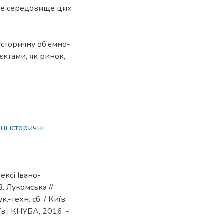
ове середовище цих
історичну об’ємно-
єктами, як ринок,
ні історичні
ексі Івано-
 В. Лукомська //
-техн. сб. / Київ.
иїв : КНУБА, 2016. -