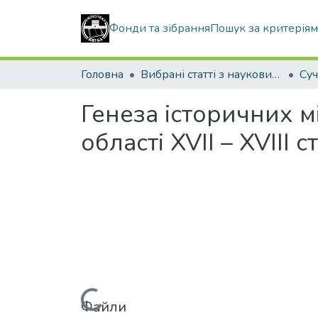
Фонди та зібрання
Пошук за критерія
Головна
Вибрані статті з наукових збірників КНУБА
Генеза історичних м
області XVІІ – XVIII ст
Файли