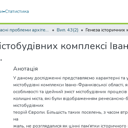
ми
Статистика
Сучасні проблеми архітектури та містобудування
Вип. 43(2)
істобудівних комплексі Іва
.
Анотація
У даному дослідженні представляємо характерні та у
містобудівні комплекси Івано-Франківської області, 
особливості та ідейний зміст містобудівних процесів XV
колишні міста, які були відображенням ренесансно
містобудівних
теорій Європи. Більшість таких поселень, з часом втрат
на
жаль, не розглядалися як цінні пам’ятки історичного