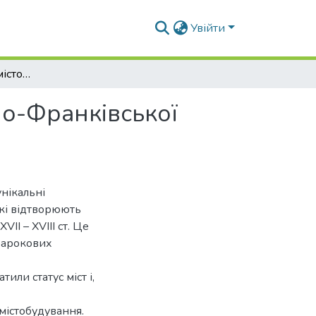
Увійти
Генеза історичних містобудівних комплексі Івано-Франківської області XVІІ – XVIII ст.
но-Франківської
нікальні
які відтворюють
II – XVIII ст. Це
-барокових
или статус міст і,
 містобудування.