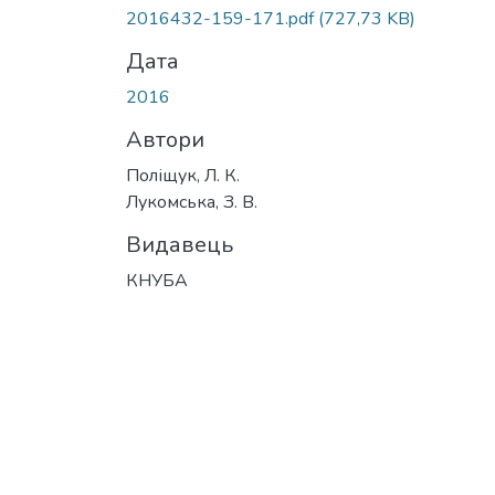
Вантажиться...
2016432-159-171.pdf
(727,73 KB)
Дата
2016
Автори
Поліщук, Л. К.
Лукомська, З. В.
Видавець
КНУБА