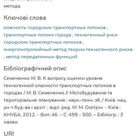
метода.
Ключові слова
опасность городских транспортных потоков
,
транспортные потоки города
,
техногенный риск
городских транспортных потоков
,
энергоэнтропийный метод теории техногенного риска
,
метод передаточных функций
Бібліографічний опис
Семененко М. В. К вопросу оценки уровня
техногенной опасности транспортных потоков в
городах / М. В. Семененко // Містобудування та
територіальне планування : наук.–техн. зб. / Київ. нац.
ун-т буд-ва і архіт. ; відп. ред. М. М. Осєтрін. - Київ :
КНУБА, 2012. - Вип. 46. – С. 498 - 500. – Бібліогр. : 3
назви.
URI