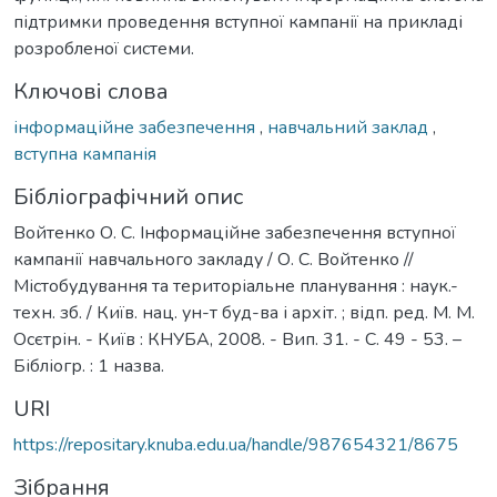
підтримки проведення вступної кампанії на прикладі
розробленої системи.
Ключові слова
інформаційне забезпечення
,
навчальний заклад
,
вступна кампанія
Бібліографічний опис
Войтенко О. С. Інформаційне забезпечення вступної
кампанії навчального закладу / О. С. Войтенко //
Містобудування та територіальне планування : наук.-
техн. зб. / Київ. нац. ун-т буд-ва і архіт. ; відп. ред. М. М.
Осєтрін. - Київ : КНУБА, 2008. - Вип. 31. - С. 49 - 53. –
Бібліогр. : 1 назва.
URI
https://repositary.knuba.edu.ua/handle/987654321/8675
Зібрання