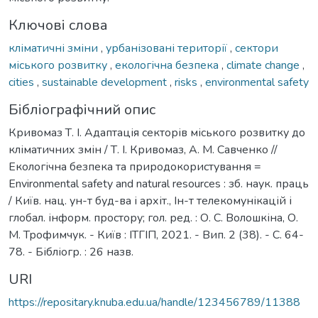
Ключові слова
кліматичні зміни
,
урбанізовані території
,
сектори
міського розвитку
,
екологічна безпека
,
climate change
,
cities
,
sustainable development
,
risks
,
environmental safety
Бібліографічний опис
Кривомаз Т. І. Адаптація секторів міського розвитку до
кліматичних змін / Т. І. Кривомаз, А. М. Савченко //
Екологічна безпека та природокористування =
Environmental safety and natural resources : зб. наук. праць
/ Київ. нац. ун-т буд-ва і архіт., Ін-т телекомунікацій і
глобал. інформ. простору; гол. ред. : О. С. Волошкіна, О.
М. Трофимчук. - Київ : ІТГІП, 2021. - Вип. 2 (38). - С. 64-
78. - Бібліогр. : 26 назв.
URI
https://repositary.knuba.edu.ua/handle/123456789/11388