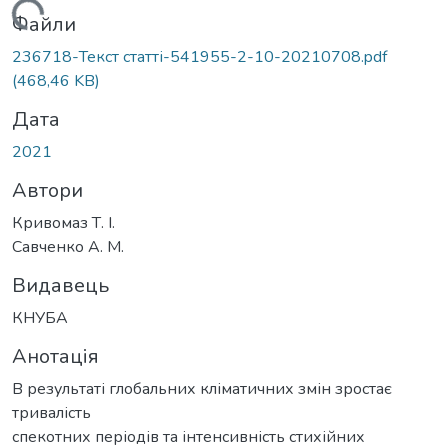
ажиться...
Файли
236718-Текст статті-541955-2-10-20210708.pdf
(468,46 KB)
Дата
2021
Автори
Кривомаз Т. І.
Савченко А. М.
Видавець
КНУБА
Анотація
В результаті глобальних кліматичних змін зростає
тривалість
спекотних періодів та інтенсивність стихійних