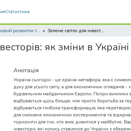
ми
Статистика
Просторовий розвиток територій: Традиції та інновації
Зелене світло для інвесторів: як зміни в Україні відкривають нові горизонти
весторів: як зміни в Україн
Анотація
Україна сьогодні - це країна-метафора, яка є симво
духу для усього світу, а для економічних оглядачів 
будівельним майданчиком Європи. Попри виклики ві
відбувається щось більше, ніж просто боротьба за те
відбувається глибока трансформація, яка перетворює
для сміливих економічних експериментів та відкрив
горизонти для тих, хто вміє дивитися у майбутнє. Вар
інвестори, які колись ставилися до України з обереж