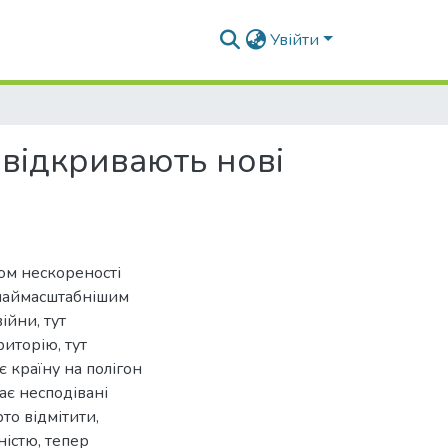
Увійти
і відкривають нові
лом нескореності
- наймасштабнішим
йни, тут
риторію, тут
 країну на полігон
ає несподівані
то відмітити,
ністю, тепер