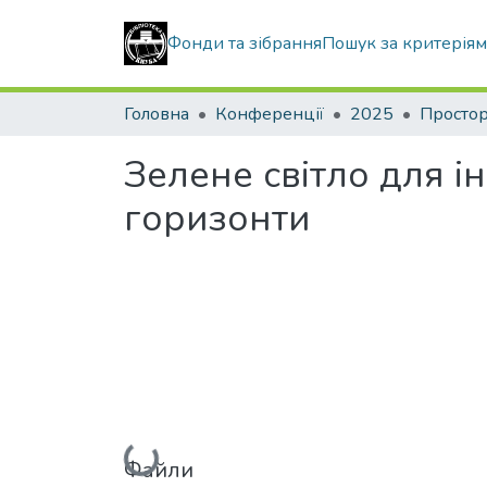
Фонди та зібрання
Пошук за критерія
Головна
Конференції
2025
Зелене світло для ін
горизонти
Вантажиться...
Файли