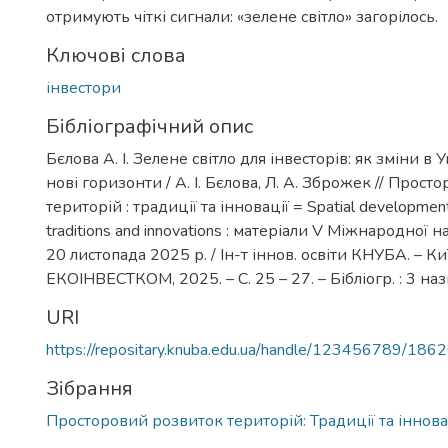
отримують чіткі сигнали: «зелене світло» загорілось.
Ключові слова
інвестори
Бібліографічний опис
Бєлова А. І. Зелене світло для інвесторів: як зміни в
нові горизонти / А. І. Бєлова, Л. А. Зброжек // Прос
територій : традиції та інновації = Spatial development o
traditions and innovations : матеріали V Міжнародної н
20 листопада 2025 р. / Ін-т іннов. освіти КНУБА. – Киї
ЕКОІНВЕСТКОМ, 2025. – С. 25 – 27. – Бібліогр. : 3 наз
URI
https://repositary.knuba.edu.ua/handle/123456789/186
Зібрання
Просторовий розвиток територій: Традиції та іннова