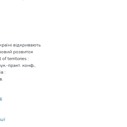
 Україні відкривають
торовий розвиток
f territories :
аук.-практ. конф.,
в :
в.
26
ції