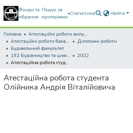
Фонди та
Пошук за
Статистика
Увійти
зібрання
критеріями
Головна
Атестаційні роботи випускників
Атестаційні роботи бакалаврів
Дипломні роботи
Будівельний факультет
192 Будівництво та цивільна інженерія. Промислове і цивільне будівництво
2022
Атестаційна робота студента Олійника Андрія Віталійовича
Атестаційна робота студента
Олійника Андрія Віталійовича