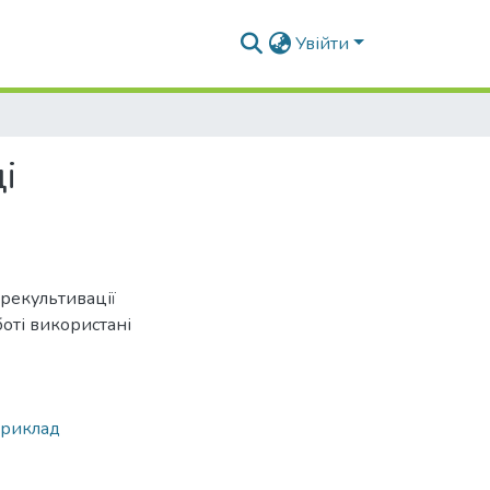
Увійти
і
 рекультивації
боті використані
приклад