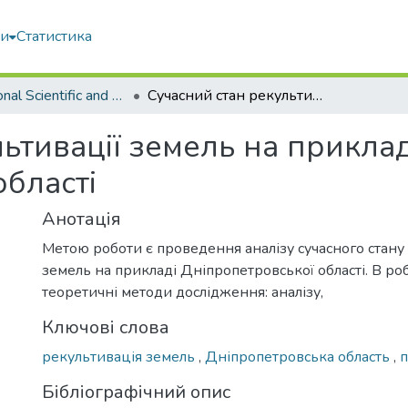
ми
Статистика
International Scientific and Practical Conference LAND & PROPERTY DEVELOPMENT: INNOVATIONS AND TRANSFORMATIONS
Сучасний стан рекультивації земель на прикладі Дніпропетровської області
ьтивації земель на приклад
області
Анотація
Метою роботи є проведення аналізу сучасного стану
земель на прикладі Дніпропетровської області. В ро
теоретичні методи дослідження: аналізу,
Ключові слова
рекультивація земель
,
Дніпропетровська область
,
Бібліографічний опис