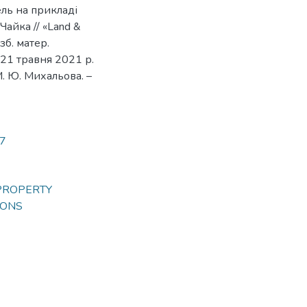
ель на прикладі
Чайка // «Land &
 зб. матер.
21 травня 2021 р.
, М. Ю. Михальова. –
37
 & PROPERTY
IONS