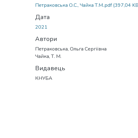
Вантажиться...
Петраковська О.С., Чайка Т.М..pdf
(397,04 KB
Дата
2021
Автори
Петраковська, Ольга Сергіївна
Чайка, Т. М.
Видавець
КНУБА