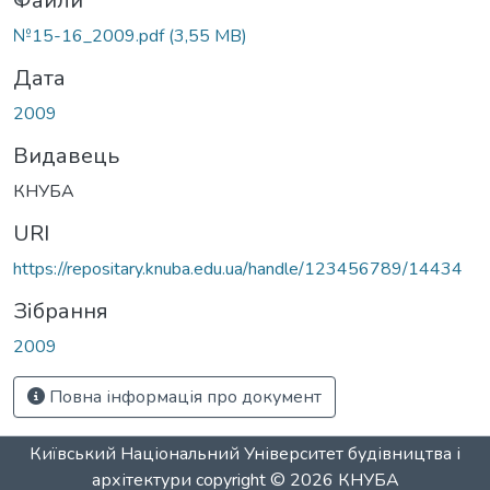
ажиться...
Файли
№15-16_2009.pdf
(3,55 MB)
Дата
2009
Видавець
КНУБА
URI
https://repositary.knuba.edu.ua/handle/123456789/14434
Зібрання
2009
Повна інформація про документ
Київський Національний Університет будівництва і
архітектури
copyright © 2026
КНУБА