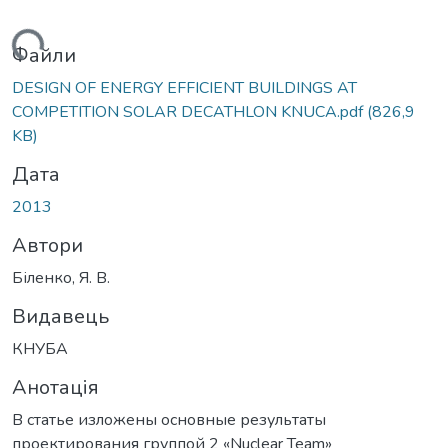
ажиться...
Файли
DESIGN OF ENERGY EFFICIENT BUILDINGS AT
COMPETITION SOLAR DECATHLON KNUCA.pdf
(826,9
KB)
Дата
2013
Автори
Біленко, Я. В.
Видавець
КНУБА
Анотація
В статье изложены основные результаты
проектирования группой 2 «Nuclear Team»