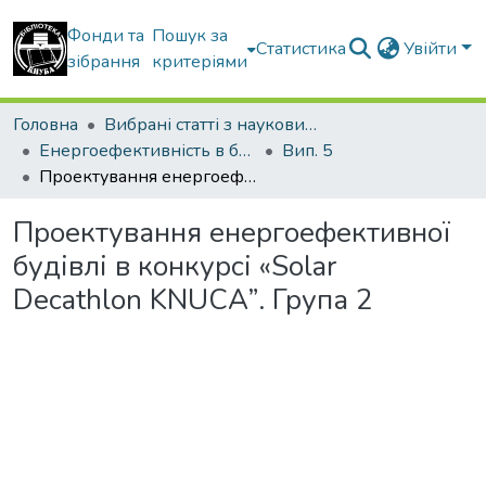
Фонди та
Пошук за
Статистика
Увійти
зібрання
критеріями
Головна
Вибрані статті з наукових збірників КНУБА
Енергоефективність в будівництві та архітектурі
Вип. 5
Проектування енергоефективної будівлі в конкурсі «Solar Decathlon KNUCA”. Група 2
Проектування енергоефективної
будівлі в конкурсі «Solar
Decathlon KNUCA”. Група 2