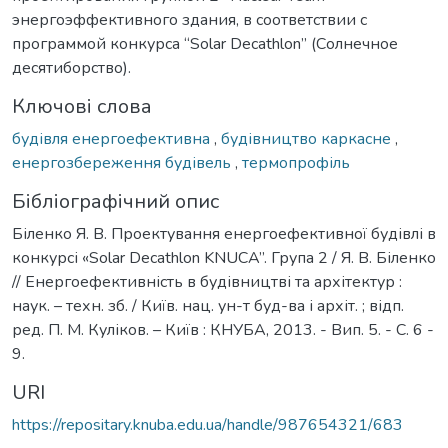
энергоэффективного здания, в соответствии с
программой конкурса “Solar Decathlon” (Солнечное
десятиборство).
Ключові слова
будівля енергоефективна
,
будівництво каркасне
,
енергозбереження будівель
,
термопрофіль
Бібліографічний опис
Біленко Я. В. Проектування енергоефективної будівлі в
конкурсі «Solar Decathlon KNUCA”. Група 2 / Я. В. Біленко
// Енергоефективність в будівництві та архітектур :
наук. – техн. зб. / Київ. нац. ун-т буд-ва і архіт. ; відп.
ред. П. М. Куліков. – Київ : КНУБА, 2013. - Вип. 5. - С. 6 -
9.
URI
https://repositary.knuba.edu.ua/handle/987654321/683