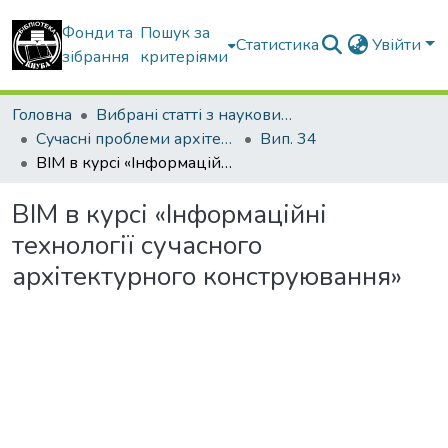
Фонди та
Пошук за
Статистика
Увійти
зібрання
критеріями
Головна
Вибрані статті з наукових збірників КНУБА
Сучасні проблеми архітектури та містобудування
Вип. 34
ВІМ в курсі «Інформаційні технології сучасного архітектурного конструювання»
ВІМ в курсі «Інформаційні
технології сучасного
архітектурного конструювання»