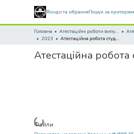
Фонди та зібрання
Пошук за критерія
Головна
Атестаційні роботи випускників
2023
Атестаційна робота студентки Хорошун Анастасії Вячеславівни
Атестаційна робота 
Вантажиться...
Файли