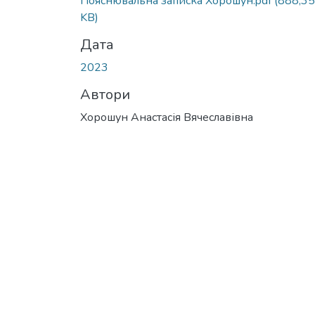
Пояснювальна записка Хорошун.pdf
(888,35
KB)
Дата
2023
Автори
Хорошун Анастасія Вячеславівна