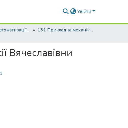
Увійти
Факультет автоматизації і інформаційних технологій
131 Прикладна механіка. Інженерія логістичних систем
ії Вячеславівни
71