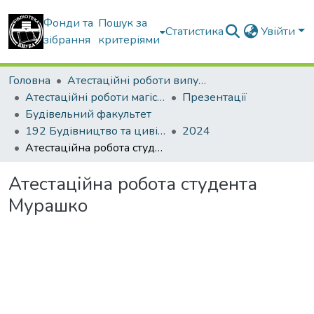
Фонди та
Пошук за
Статистика
Увійти
зібрання
критеріями
Головна
Атестаційні роботи випускників
Атестаційні роботи магістрів
Презентації
Будівельний факультет
192 Будівництво та цивільна інженерія. Промислове і цивільне будівництво
2024
Атестаційна робота студента Мурашко
Атестаційна робота студента
Мурашко