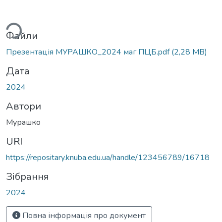
ься...
Файли
Презентація МУРАШКО_2024 маг ПЦБ.pdf
(2,28 MB)
Дата
2024
Автори
Мурашко
URI
https://repositary.knuba.edu.ua/handle/123456789/16718
Зібрання
2024
Повна інформація про документ