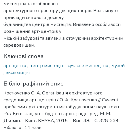
мистецтва та особливості
архітектурного простору для цих творів. Розглянуто
приклади світового досвіду
будівництва центрів мистецтв. Виявлено особливості
розміщення арт-центрів у
міській забудові та зв'язки з оточуючим архітектурним
середовищем.
Ключові слова
арт-центр
,
центр мистецтв
,
сучасне мистецтво
,
музей
,
експозиція
Бібліографічний опис
Костюченко О. А. Організація архітектурного
средовища арт-центрів / О. А. Костюченко // Сучасні
проблеми архітектури та містобудування : наук.-техн.
сб. / Київ. нац. ун-т буд-ва і архіт. ; відп. ред. М. М.
Дьомін. - Київ : КНУБА, 2015. - Вип. 39. - С. 328-334. -
Бібліогр : 14 назв.