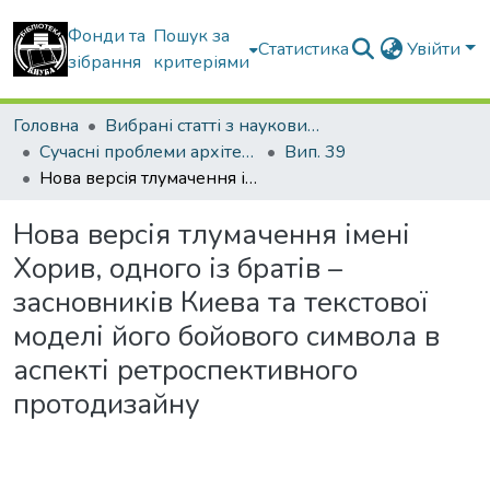
Фонди та
Пошук за
Статистика
Увійти
зібрання
критеріями
Головна
Вибрані статті з наукових збірників КНУБА
Сучасні проблеми архітектури та містобудування
Вип. 39
Нова версія тлумачення імені Хорив, одного із братів – засновників Киева та текстової моделі його бойового символа в аспекті ретроспективного протодизайну
Нова версія тлумачення імені
Хорив, одного із братів –
засновників Киева та текстової
моделі його бойового символа в
аспекті ретроспективного
протодизайну