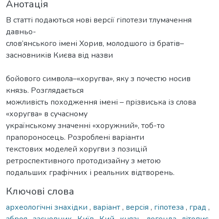
Анотація
В статті подаються нові версії гіпотези тлумачення
давньо-
слов’янського імені Хорив, молодшого із братів–
засновників Києва від назви
бойового символа–«хоругва», яку з почестю носив
князь. Розглядається
можливість походження імені – прізвиська із слова
«хоругва» в сучасному
українському значенні «хоружний», тоб-то
прапороносець. Розроблені варіанти
текстових моделей хоругви з позицій
ретроспективного протодизайну з метою
подальших графічних і реальних відтворень.
Ключові слова
археологічні знахідки
,
варіант
,
версія
,
гіпотеза
,
град
,
зброя
,
засновник
,
Київ
,
Кий
,
князь
,
легенда
,
літопис
,