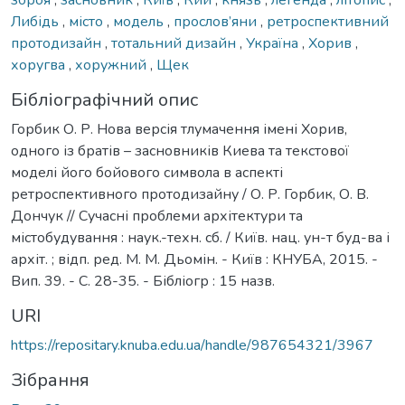
Либідь
,
місто
,
модель
,
прослов’яни
,
ретроспективний
протодизайн
,
тотальний дизайн
,
Україна
,
Хорив
,
хоругва
,
хоружний
,
Щек
Бібліографічний опис
Горбик О. Р. Нова версія тлумачення імені Хорив,
одного із братів – засновників Киева та текстової
моделі його бойового символа в аспекті
ретроспективного протодизайну / О. Р. Горбик, О. В.
Дончук // Сучасні проблеми архітектури та
містобудування : наук.-техн. сб. / Київ. нац. ун-т буд-ва і
архіт. ; відп. ред. М. М. Дьомін. - Київ : КНУБА, 2015. -
Вип. 39. - С. 28-35. - Бібліогр : 15 назв.
URI
https://repositary.knuba.edu.ua/handle/987654321/3967
Зібрання