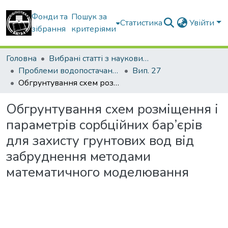
Фонди та
Пошук за
Статистика
Увійти
зібрання
критеріями
Головна
Вибрані статті з наукових збірників КНУБА
Проблеми водопостачання, водовідведення та гідравліки
Вип. 27
Обгрунтування схем розміщення і параметрів сорбційних бар’єрів для захисту грунтових вод від забруднення методами математичного моделювання
Обгрунтування схем розміщення і
параметрів сорбційних бар’єрів
для захисту грунтових вод від
забруднення методами
математичного моделювання