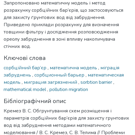
Запропоновано математичну модель і метод
розрахунку сорбційних бар’єрів, що застосовуються
для захисту ґрунтових вод від забруднення.
Приведено приклади розрахунку для визначення
товщини фільтру і дослідження розповсюдження
ореолу забруднення в зоні впливу накопичувача
стічних вод.
Ключові слова
сорбційний бар’єр
,
математична модель
,
міграція
забруднень
,
сорбционный барьер
,
математическая
модель
,
миграция загрязнений
,
sorbtion barrier
,
mathematical model
,
pollution migration
Бібліографічний опис
Кремез В. С. Обгрунтування схем розміщення і
параметрів сорбційних бар’єрів для захисту грунтових
вод від забруднення методами математичного
моделювання / В. С. Кремез, С. В. Телима // Проблеми