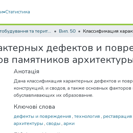
ми
Статистика
Містобудування та територіальне планування
Вип. 50
актерных дефектов и пов
ов памятников архитектур
Анотація
Дана классификация характерных дефектов и пов
конструкций, и сводов, а также основных факторов 
обуславливающих их образование.
Ключові слова
дефекты и повреждения
,
технология
,
реставрация
архитектуры
,
своды
,
арки