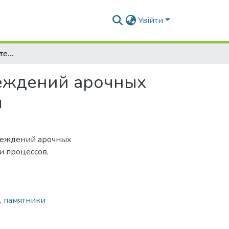
Увійти
Классификация характерных дефектов и повреждений арочных конструкций и сводов памятников архитектуры
реждений арочных
ы
реждений арочных
и процессов,
,
памятники