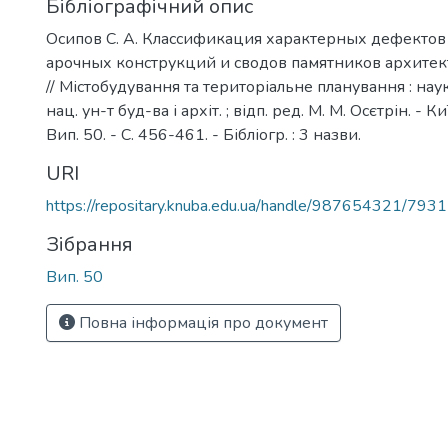
Бібліографічний опис
Осипов С. А. Классификация характерных дефекто
арочных конструкций и сводов памятников архитект
// Містобудування та територіальне планування : наук.-
нац. ун-т буд-ва і архіт. ; відп. ред. М. М. Осєтрін. - К
Вип. 50. - С. 456-461. - Бібліогр. : 3 назви.
URI
https://repositary.knuba.edu.ua/handle/987654321/7931
Зібрання
Вип. 50
Повна інформація про документ