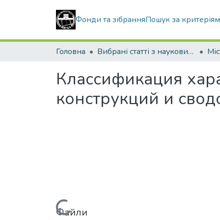
Фонди та зібрання
Пошук за критерія
Головна
Вибрані статті з наукових збірників КНУБА
Классификация хар
конструкций и свод
Файли