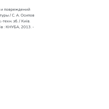
в и повреждений
уры / С. А. Осипов
техн. зб. / Київ.
иїв : КНУБА, 2013. -