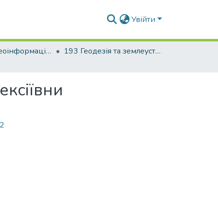
Увійти
Факультет геоінформаційних систем та управління територіями
193 Геодезія та землеустрій. Геоінформаційні системи і технології
ексіївни
32