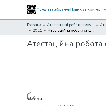
Фонди та зібрання
Пошук за критерія
Головна
Атестаційні роботи випускників
2021
Атестаційна робота студентки Бойко Наталії Олексіївни
Атестаційна робота 
Вантажиться...
Файли