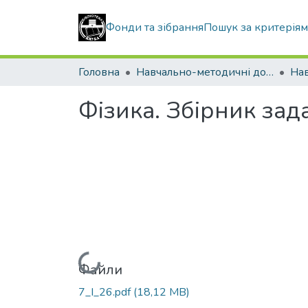
Фонди та зібрання
Пошук за критерія
Головна
Навчально-методичні документи
Нав
Фізика. Збірник зад
Вантажиться...
Файли
7_І_26.pdf
(18,12 MB)