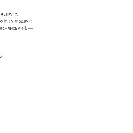
я друге,
т. ; укладачі :
 Краснянський. —
82