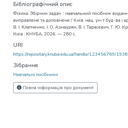
Бібліографічний опис
Фізика. Збірник задач : навчальний посібник виданн
виправлене та доповнене / Київ. нац. ун-т буд-ва і архі
В. І. Клапченко, І. О. Азнаурян, В. І. Тарасевич, Г. Ю.
Київ : КНУБА, 2026. — 280 с.
URI
https://repositary.knuba.edu.ua/handle/123456789/193
Зібрання
Навчальні посібники
Повна інформація про документ