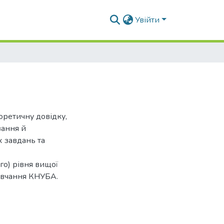
Увійти
оретичну довідку,
зання й
 завдань та
го) рівня вищої
навчання КНУБА.