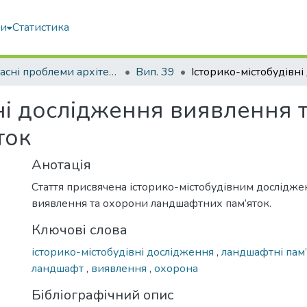
ми
Статистика
Сучасні проблеми архітектури та містобудування
Вип. 39
вні дослідження виявлення 
ток
Анотація
Стаття присвячена історико-містобудівним дослідж
виявлення та охорони ландшафтних пам’яток.
Ключові слова
історико-містобудівні дослідження
,
ландшафтні пам
ландшафт
,
виявлення
,
охорона
Бібліографічний опис