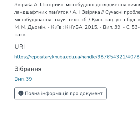
Звіряка А. І. Історико-містобудівні дослідження вия
ландшафтних пам’яток / А. І. Звіряка // Сучасні проб
містобудування : наук.-техн. сб. / Київ. нац. ун-т буд-ва 
М. М. Дьомін. - Київ : КНУБА, 2015. - Вип. 39. - С. 53-
назв.
URI
https://repositary.knuba.edu.ua/handle/987654321/4078
Зібрання
Вип. 39
Повна інформація про документ