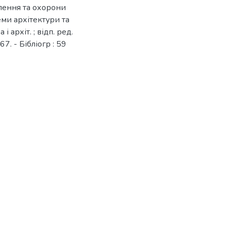
влення та охорони
леми архітектури та
і архіт. ; відп. ред.
67. - Бібліогр : 59