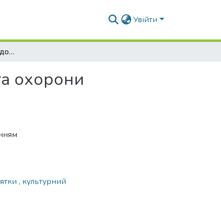
Увійти
Історико-містобудівні дослідження виявлення та охорони ландшафтних пам’яток
та охорони
енням
’ятки
,
культурний