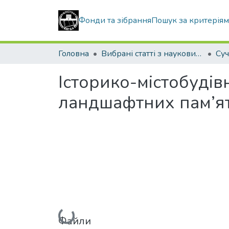
Фонди та зібрання
Пошук за критерія
Головна
Вибрані статті з наукових збірників КНУБА
Історико-містобуді
ландшафтних пам’я
Вантажиться...
Файли