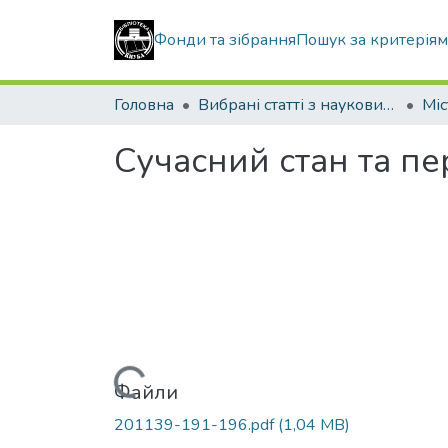
Фонди та зібрання
Пошук за критерія
Головна
Вибрані статті з наукових збірників КНУБА
Сучасний стан та пе
Вантажиться...
Файли
201139-191-196.pdf
(1,04 MB)