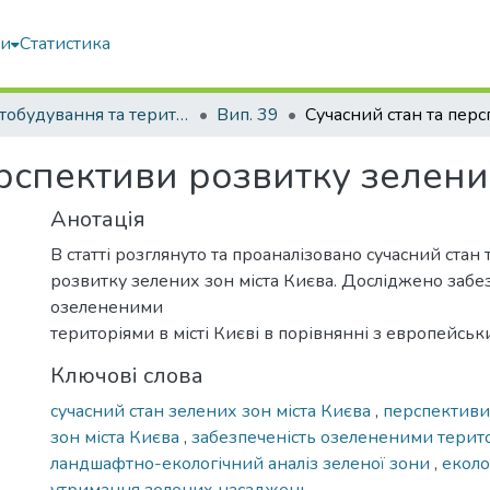
ми
Статистика
Містобудування та територіальне планування
Вип. 39
рспективи розвитку зелени
Анотація
В статті розглянуто та проаналізовано сучасний стан
розвитку зелених зон міста Києва. Досліджено забе
озелененими
територіями в місті Києві в порівнянні з европейсь
Ключові слова
сучасний стан зелених зон міста Києва
,
перспективи
зон міста Києва
,
забезпеченість озелененими терит
ландшафтно-екологічний аналіз зеленої зони
,
еколо