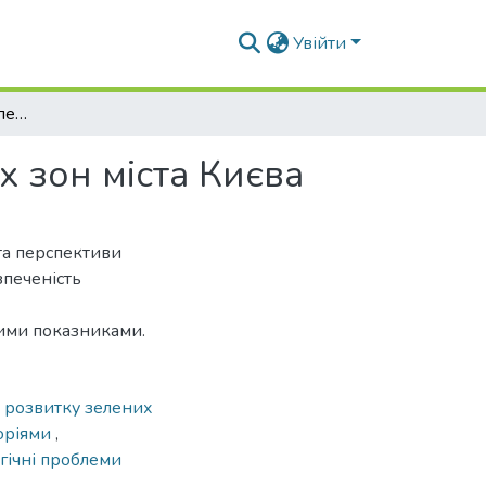
Увійти
Сучасний стан та перспективи розвитку зелених зон міста Києва
х зон міста Києва
 та перспективи
зпеченість
кими показниками.
 розвитку зелених
оріями
,
гічні проблеми