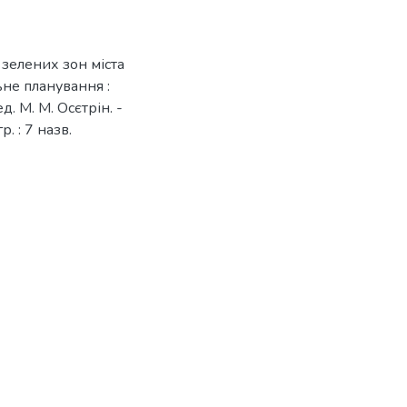
 зелених зон міста
ьне планування :
ед. М. М. Осєтрін. -
р. : 7 назв.