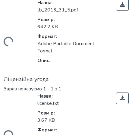
Назва:
tb_2013_31_5.pdf
Розмір:
642,2 KB
Формат:
иться...
Adobe Portable Document
Format
Опис:
Ліцензійна угода
Зараз показуємо
1 - 1 з 1
Назва:
license.txt
Розмір:
3,67 KB
Формат: