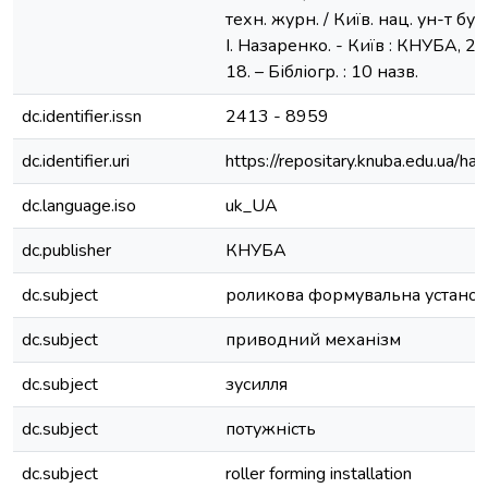
техн. журн. / Київ. нац. ун-т буд-ва
І. Назаренко. - Київ : КНУБА, 201
18. – Бібліогр. : 10 назв.
dc.identifier.issn
2413 - 8959
dc.identifier.uri
https://repositary.knuba.edu.ua
dc.language.iso
uk_UA
dc.publisher
КНУБА
dc.subject
роликова формувальна установ
dc.subject
приводний механізм
dc.subject
зусилля
dc.subject
потужність
dc.subject
roller forming installation