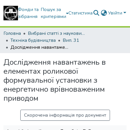
Фонди та
Пошук за
Статистика
Увійти
зібрання
критеріями
Головна
Вибрані статті з наукових збірників КНУБА
Техніка будівництва
Вип. 31
Дослідження навантажень в елементах роликової формувальної установки з енергетично врівноваженим приводом
Дослідження навантажень в
елементах роликової
формувальної установки з
енергетично врівноваженим
приводом
Скорочена інформація про документ