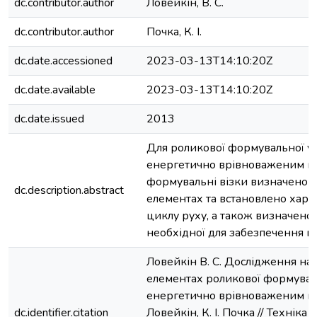
dc.contributor.author
Ловейкін, В. С.
dc.contributor.author
Почка, К. І.
dc.date.accessioned
2023-03-13T14:10:20Z
dc.date.available
2023-03-13T14:10:20Z
dc.date.issued
2013
Для роликової формувальної у
енергетично врівноваженим п
формувальні візки визначено н
dc.description.abstract
елементах та встановлено хара
циклу руху, а також визначено 
необхідної для забезпечення 
Ловейкін В. С. Дослідження на
елементах роликової формувал
енергетично врівноваженим при
dc.identifier.citation
Ловейкін, К. І. Почка // Техніка 