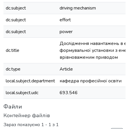
dc.subject
driving mechanism
dc.subject
effort
dc.subject
power
Дослідження навантажень в ел
dc.title
формувальної установки з ене
врівноваженим приводом
dc.type
Article
local.subject.department
кафедра професійної освіти
local.subject.udc
693.546
Файли
Контейнер файлів
Зараз показуємо
1 - 1 з 1