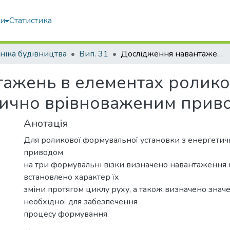
ми
Статистика
ніка будівництва
Вип. 31
Дослідження навантажень в елементах роликової формувальної установки з енергетично врівноваженим приводом
ажень в елементах ролико
тично врівноваженим прив
Анотація
Для роликової формувальної установки з енергети
приводом
на три формувальні візки визначено навантаження в
встановлено характер їх
зміни протягом циклу руху, а також визначено значе
необхідної для забезпечення
процесу формування.