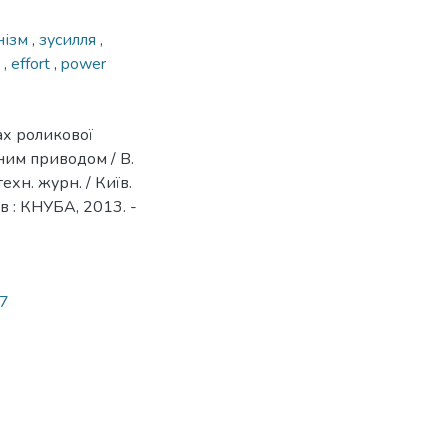
нізм
,
зусилля
,
m
,
effort
,
power
ах роликової
им приводом / В.
техн. журн. / Київ.
иїв : КНУБА, 2013. -
27