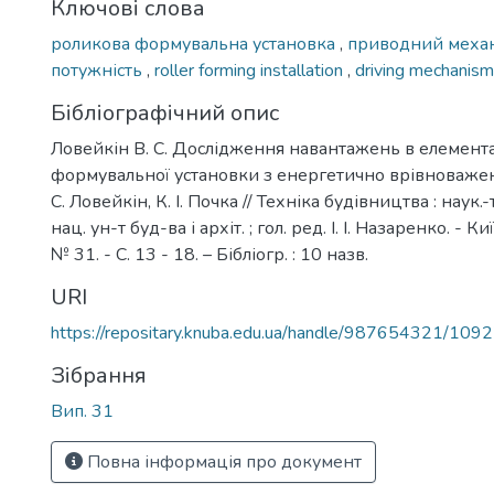
Ключові слова
роликова формувальна установка
,
приводний меха
потужність
,
roller forming installation
,
driving mechanis
Бібліографічний опис
Ловейкін В. С. Дослідження навантажень в елемент
формувальної установки з енергетично врівноважен
С. Ловейкін, К. І. Почка // Техніка будівництва : наук.-
нац. ун-т буд-ва і архіт. ; гол. ред. І. І. Назаренко. - К
№ 31. - С. 13 - 18. – Бібліогр. : 10 назв.
URI
https://repositary.knuba.edu.ua/handle/987654321/109
Зібрання
Вип. 31
Повна інформація про документ