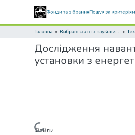
Фонди та зібрання
Пошук за критерія
Головна
Вибрані статті з наукових збірників КНУБА
Тех
Дослідження навант
установки з енерге
Файли