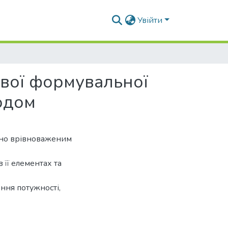
Увійти
вої формувальної
одом
чно врівноваженим
 її елементах та
ння потужності,